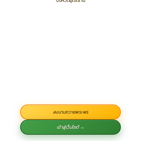
จังหวัดอุดรธานี
ลงนามถวายพระพร
เข้าสู่เว็บไซต์ →