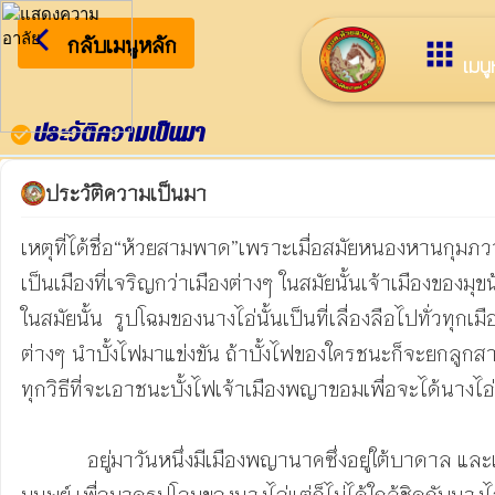
arrow_back_ios
ยินดีต้อนร
กลับเมนูหลัก
apps
เมนู
ประวัติความเป็นมา
check_circle
ประวัติความเป็นมา
เหตุที่ได้ชื่อ“ห้วยสามพาด”เพราะเมื่อสมัยหนองหานกุมภ
เป็นเมืองที่เจริญกว่าเมืองต่างๆ ในสมัยนั้นเจ้าเมืองของม
ในสมัยนั้น  รูปโฉมของนางไอ่นั้นเป็นที่เลื่องลือไปทั่วท
ต่างๆ นำบั้งไฟมาแข่งขัน ถ้าบั้งไฟของใครชนะก็จะยกลูก
ทุกวิธีที่จะเอาชนะบั้งไฟเจ้าเมืองพญาขอมเพื่อจะได้นางไอ่
            อยู่มาวันหนึ่งมีเมืองพญานาคซึ่งอยู่ใต้บาดาล และเมืองนี้มีบุตรชายชื่อพังคี  ซึ่งพังคีก็ต้องการนางไอ่มาเป็นคู่ครองเช่นกัน  ดังนั้น พังคีจึงขึ้นมาจากเมืองบาดาล และแปลงตัวเป็น
มนุษย์ เพื่อมาดูรูปโฉมของนางไอ่แต่ก็ไม่ได้ใกล้ชิดกับน