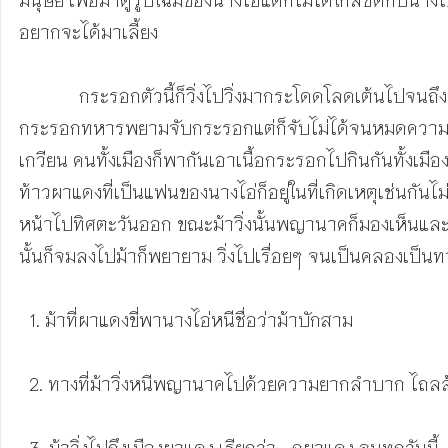
อยากจะได้มาเลี้ยง

            กระรอกตัวนี้ก็วิ่งไปวิ่งมากระโดดโลดเต้นไปจนถึงตำหนักของนางไอ่ เพื่อต้องการให้นางไอ่เห็นพอนางไอ่เห็นกระรอกก็พอใจและอยากได้มาเลี้ยงไว้ใกล้ๆ  จึงสั่งให้ทหารจับ
กระรอกทหารพยามจับกระรอกแต่ก็จับไม่ได้จนหมดความสาม
เกวียน คนทั้งเมืองก็พากันเอาเนื้อกระรอกไปกินกันทั้งเ
ท้าวผาแดงที่เป็นแฟนของนางไอ่ก็อยู่ในที่เกิดเหตุเช่นกัน
หน้าไปทิศตะวันออก ขณะม้าวิ่งนั้นพญานาคก็มองเห็นและพยา
นั้นก็จมลงไปม้าก็พยายาม วิ่งไปเรื่อยๆ จนเป็นคลองเป็นทา
  1. ม้าที่ผาแดงขี่พานางไอ่หนีชื่อว่าม้าบักสาม

  2. ทางที่ม้าวิ่งหนีพญานาคไปด้วยความยากลำบาก ไถลล้มไปตามเส้นทาง จนทำให้เส้นทางเป็นลำห้วย เรียกว่า ห้วยสามพาด

  3. ม้าวิ่งไปถึงเมืองผาแดง เรียกว่า   ภูผาแดง จนทุกวันนี้
