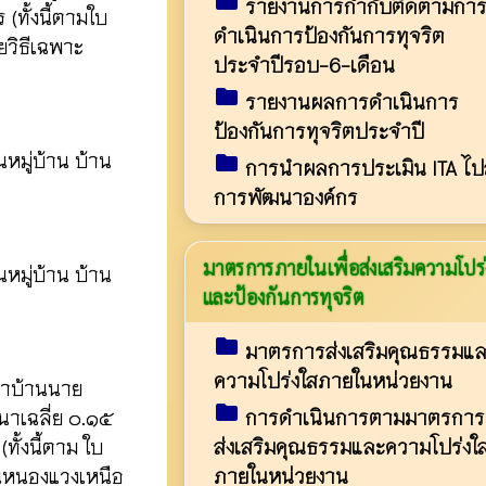
folder
รายงานการกำกับติดตามกา
(ทั้งนี้ตามใบ
ดำเนินการป้องกันการทุจริต
วิธีเฉพาะ
ประจำปีรอบ-6-เดือน
folder
รายงานผลการดำเนินการ
ป้องกันการทุจริตประจำปี
หมู่บ้าน บ้าน
folder
การนำผลการประเมิน ITA ไปส
การพัฒนาองค์กร
มาตรการภายในเพื่อส่งเสริมความโปร่
หมู่บ้าน บ้าน
และป้องกันการทุจริต
folder
มาตรการส่งเสริมคุณธรรมแ
ความโปร่งใสภายในหน่วยงาน
้าบ้านนาย
folder
าเฉลี่ย ๐.๑๕
การดำเนินการตามมาตรการ
ั้งนี้ตาม ใบ
ส่งเสริมคุณธรรมและความโปร่งใ
นหนองแวงเหนือ
ภายในหน่วยงาน