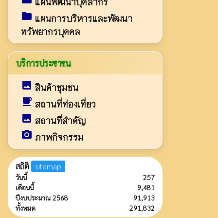
แผนพัฒนาบุคลากร
folder
แผนการบริหารและพัฒนา
ทรัพยากรบุคคล
บริการประชาชน
image
สินค้าชุมชน
local_cafe
สถานที่ท่องเที่ยว
image
สถานที่สำคัญ
camera_alt
ภาพกิจกรรม
สถิติ
sitemap
วันนี้
257
เดือนนี้
9,481
ปีงบประมาณ 2568
91,913
ทั้งหมด
291,832