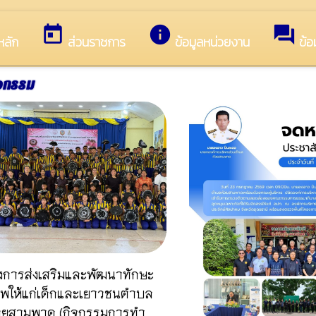
่วนตำบลห้วยสามพาด
today
info
forum
หลัก
ส่วนราชการ
ข้อมูลหน่วยงาน
ข้อ
จกรรม
งการส่งเสริมและพัฒนาทักษะ
ีพให้แก่เด็กและเยาวชนตำบล
วยสามพาด (กิจกรรมการทำ