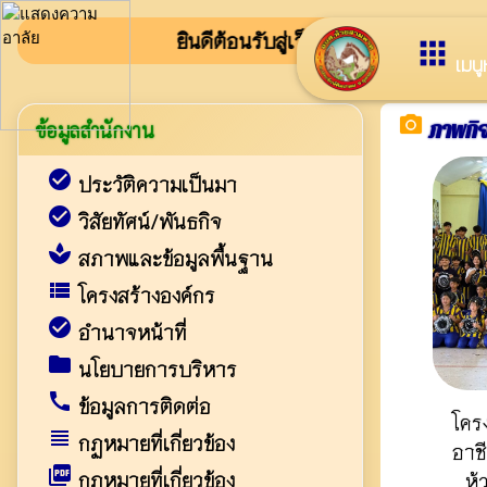
ยินดีต้อนรับสู่เว็บไซต์ของ องค์การบริหารส
apps
เมนู
camera_alt
ภาพกิ
ข้อมูลสำนักงาน
check_circle
ประวัติความเป็นมา
check_circle
วิสัยทัศน์/พันธกิจ
spa
สภาพและข้อมูลพื้นฐาน
view_list
โครงสร้างองค์กร
check_circle
อำนาจหน้าที่
folder
นโยบายการบริหาร
call
ข้อมูลการติดต่อ
โคร
view_headline
กฏหมายที่เกี่ยวข้อง
อาช
picture_as_pdf
กฎหมายที่เกี่ยวข้อง
ห้