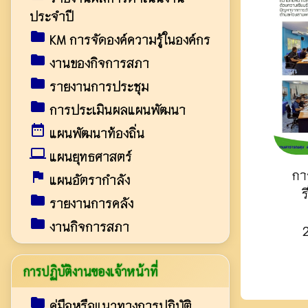
ประจำปี
folder
KM การจัดองค์ความรู้ในองค์กร
folder
งานของกิจการสภา
folder
รายงานการประชุม
folder
การประเมินผลแผนพัฒนา
date_range
แผนพัฒนาท้องถิ่น
laptop
แผนยุทธศาสตร์
กา
assistant_photo
แผนอัตรากำลัง
folder
รายงานการคลัง
folder
งานกิจการสภา
การปฏิบัติงานของเจ้าหน้าที่
folder
คู่มือหรือแนวทางการปฏิบัติ